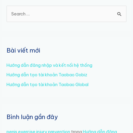
khoản
S
Taobao
Gobiz
e
a
r
c
Bài viết mới
h
f
Hướng dẫn đăng nhập và kết nối hệ thống
o
Hướng dẫn tạo tài khoản Taobao Gobiz
r
Hướng dẫn tạo tài khoản Taobao Global
:
Bình luận gần đây
penis exercise injury prevention
trong
Hướng dẫn đăng