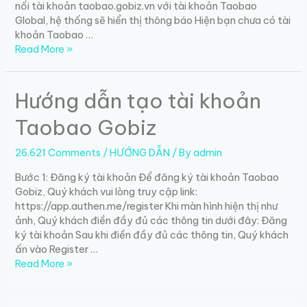
nối tài khoản taobao.gobiz.vn với tài khoản Taobao
Global, hệ thống sẽ hiển thị thông báo Hiện bạn chưa có tài
khoản Taobao …
Hướng
Read More »
dẫn
đăng
nhập
Hướng dẫn tạo tài khoản
và
kết
Taobao Gobiz
nối
hệ
26.621 Comments
/
HƯỚNG DẪN
/ By
admin
thống
Bước 1: Đăng ký tài khoản Để đăng ký tài khoản Taobao
Gobiz, Quý khách vui lòng truy cập link:
https://app.authen.me/register​ Khi màn hình hiện thị như
ảnh, Quý khách điền đầy đủ các thông tin dưới đây: Đăng
ký tài khoản Sau khi điền đầy đủ các thông tin, Quý khách
ấn vào Register …
Hướng
Read More »
dẫn
tạo
tài