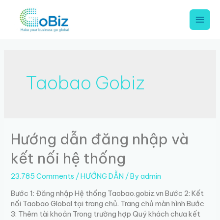
Skip
to
content
Mai
Men
Taobao Gobiz
Hướng dẫn đăng nhập và
kết nối hệ thống
23.785 Comments
/
HƯỚNG DẪN
/ By
admin
Bước 1: Đăng nhập Hệ thống Taobao.gobiz.vn Bước 2: Kết
nối Taobao Global tại trang chủ. Trang chủ màn hình Bước
3: Thêm tài khoản Trong trường hợp Quý khách chưa kết