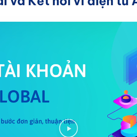
l và Kết nối ví điện tử 