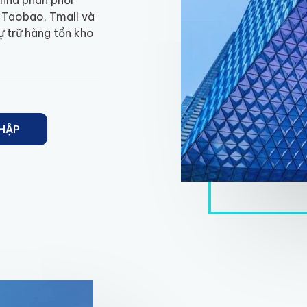
 nhà phân phối
n Taobao, Tmall và
ự trữ hàng tồn kho
HẬP