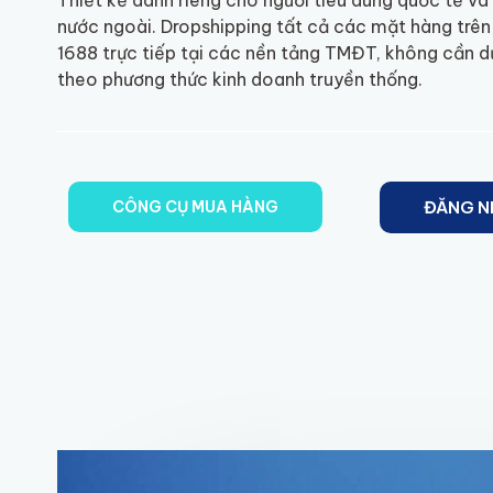
Thiết kế dành riêng cho người tiêu dùng quốc tế và
nước ngoài. Dropshipping tất cả các mặt hàng trê
1688 trực tiếp tại các nền tảng TMĐT, không cần d
theo phương thức kinh doanh truyền thống.
CÔNG CỤ MUA HÀNG
ĐĂNG N