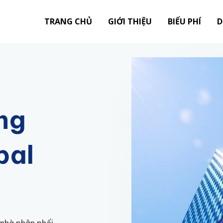
TRANG CHỦ
GIỚI THIỆU
BIỂU PHÍ
D
ng
bal