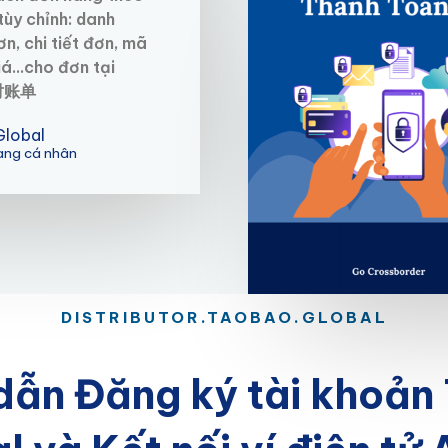
tùy chỉnh: danh
n, chi tiết đơn, mã
á...cho đơn tại
 对账单
Global
àng cá nhân
DISTRIBUTOR.TAOBAO.GLOBAL
dẫn Đăng ký tài khoản