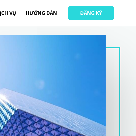
ỊCH VỤ
HƯỚNG DẪN
ĐĂNG KÝ