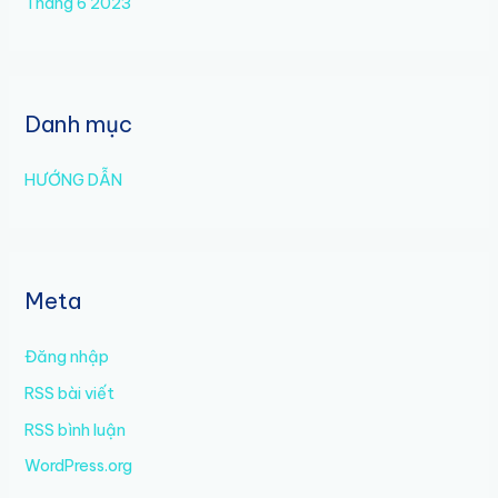
Tháng 6 2023
Danh mục
HƯỚNG DẪN
Meta
Đăng nhập
RSS bài viết
RSS bình luận
WordPress.org