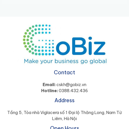
Contact
Email:
cskh@gobiz.vn
Hotline:
0388.432.436
Address
Tầng 5, Tòa nhà Viglacera số 1 Đại lộ Thăng Long, Nam Từ
Liêm, Hà Nội
Open Hours